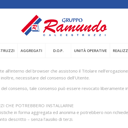
STRUZZI
AGGREGATI
D.O.P.
UNITÀ OPERATIVE
REALIZ
ate all’interno del browser che assistono il Titolare nell’erogazione 
, inoltre, necessitare del consenso dell’Utente.
se del consenso, tale consenso può essere revocato liberamente i
RZI CHE POTREBBERO INSTALLARNE
statistiche in forma aggregata ed anonima e potrebbero non richie
to descritto – senza l’ausilio di terzi.