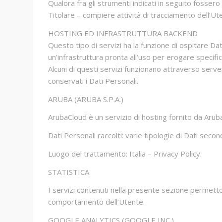
Qualora fra gli strumenti indicati in seguito fossero
Titolare – compiere attività di tracciamento dell’Uten
HOSTING ED INFRASTRUTTURA BACKEND
Questo tipo di servizi ha la funzione di ospitare D
un’infrastruttura pronta all’uso per erogare specifi
Alcuni di questi servizi funzionano attraverso serve
conservati i Dati Personali.
ARUBA (ARUBA S.P.A.)
ArubaCloud è un servizio di hosting fornito da Aruba
Dati Personali raccolti: varie tipologie di Dati secon
Luogo del trattamento: Italia – Privacy Policy.
STATISTICA
I servizi contenuti nella presente sezione permetton
comportamento dell’Utente.
GOOGLE ANALYTICS (GOOGLE INC.)