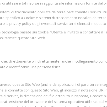
nti di utilizzare tali risorse in aggiunta alle informazioni fornite d
sistemi di tracciamento operata da terze parti tramite i servizi ut
nto specifico a Cookie e sistemi di tracciamento installati da terze
re la privacy policy degli eventuali servizi terzi elencati in ques
le tecnologie basate sui Cookie l’Utente è invitato a contattare il
essi tramite questo Sito Web.
che, direttamente o indirettamente, anche in collegamento con qu
ta o identificabile una persona fisica.
erso questo Sito Web (anche da applicazioni di parti terze integrate
he si connette con questo Sito Web, gli indirizzi in notazione URI (
esta al server, la dimensione del file ottenuto in risposta, il codice
 caratteristiche del browser e del sistema operativo utilizzati dal v