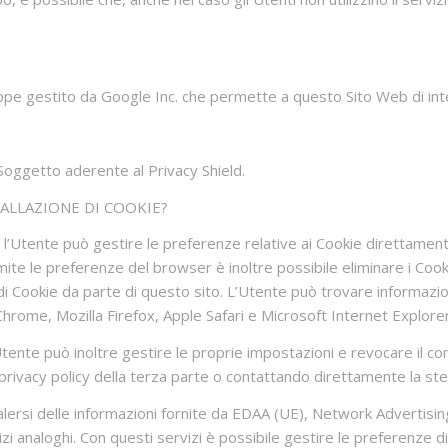
pe gestito da Google Inc. che permette a questo Sito Web di integr
 Soggetto aderente al Privacy Shield.
ALLAZIONE DI COOKIE?
l’Utente può gestire le preferenze relative ai Cookie direttament
e le preferenze del browser è inoltre possibile eliminare i Cookie 
 di Cookie da parte di questo sito. L’Utente può trovare informazi
 Chrome, Mozilla Firefox, Apple Safari e Microsoft Internet Explorer
’Utente può inoltre gestire le proprie impostazioni e revocare il con
la privacy policy della terza parte o contattando direttamente la st
si delle informazioni fornite da EDAA (UE), Network Advertising In
zi analoghi. Con questi servizi è possibile gestire le preferenze 