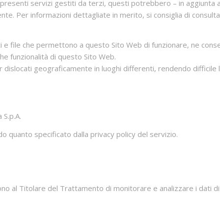
 presenti servizi gestiti da terzi, questi potrebbero – in aggiunta 
te. Per informazioni dettagliate in merito, si consiglia di consultar
ati e file che permettono a questo Sito Web di funzionare, ne con
che funzionalità di questo Sito Web.
r dislocati geograficamente in luoghi differenti, rendendo difficil
 S.p.A.
do quanto specificato dalla privacy policy del servizio.
o al Titolare del Trattamento di monitorare e analizzare i dati di 