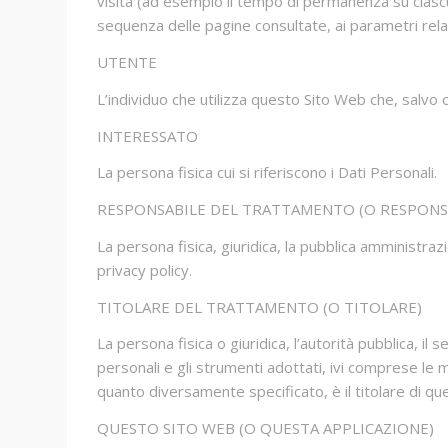
visita (ad esempio il tempo di permanenza su ciascuna 
sequenza delle pagine consultate, ai parametri relat
UTENTE
L’individuo che utilizza questo Sito Web che, salvo
INTERESSATO
La persona fisica cui si riferiscono i Dati Personali.
RESPONSABILE DEL TRATTAMENTO (O RESPONS
La persona fisica, giuridica, la pubblica amministra
privacy policy.
TITOLARE DEL TRATTAMENTO (O TITOLARE)
La persona fisica o giuridica, l’autorità pubblica, il
personali e gli strumenti adottati, ivi comprese le 
quanto diversamente specificato, è il titolare di q
QUESTO SITO WEB (O QUESTA APPLICAZIONE)