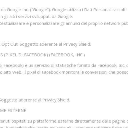
da Google Inc. (“Google”). Google utilizza i Dati Personali raccolti 
gli altri servizi sviluppati da Google.
estualizzare e personalizzare gli annunci del proprio network pubb
 – Opt Out. Soggetto aderente al Privacy Shield.
(PIXEL DI FACEBOOK) (FACEBOOK, INC.)
i Facebook) è un servizio di statistiche fornito da Facebook, Inc. c
o Sito Web. Il pixel di Facebook monitora le conversioni che posso
 Soggetto aderente al Privacy Shield.
RME ESTERNE
tenuti ospitati su piattaforme esterne direttamente dalle pagine d
o, è possibile che, anche nel caso gli Utenti non utilizzino il servizio