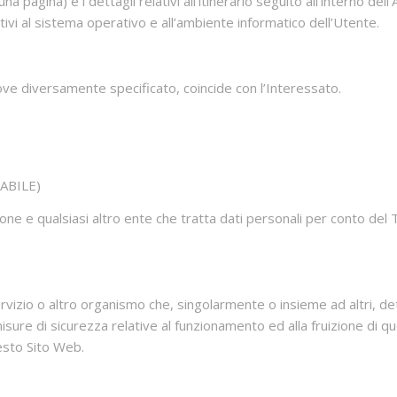
pagina) e i dettagli relativi all’itinerario seguito all’interno dell’
ivi al sistema operativo e all’ambiente informatico dell’Utente.
 ove diversamente specificato, coincide con l’Interessato.
ABILE)
zione e qualsiasi altro ente che tratta dati personali per conto d
 servizio o altro organismo che, singolarmente o insieme ad altri, de
misure di sicurezza relative al funzionamento ed alla fruizione di q
uesto Sito Web.